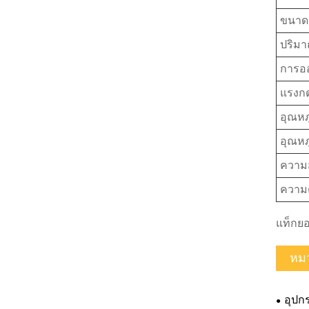
ขนาด
ปริมา
การอ
แรงก
อุณห
อุณห
ความ
ความ
แท็กยอ
หมว
อุป