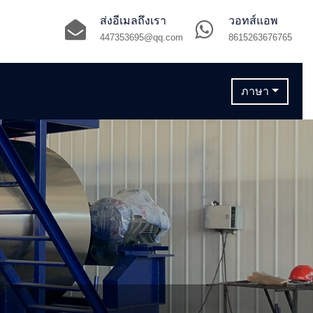
ส่งอีเมลถึงเรา
วอทส์แอพ
447353695@qq.com
8615263676765
ภาษา