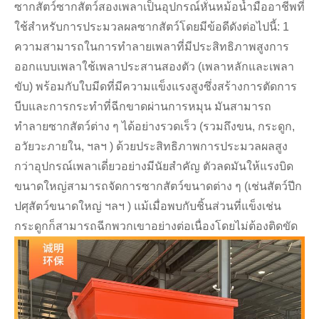
ซากสัตว์ซากสัตว์สองเพลาเป็นอุปกรณ์หั่นหม้อน้ำมืออาชีพที่
ใช้สำหรับการประมวลผลซากสัตว์โดยมีข้อดีดังต่อไปนี้: 1
ความสามารถในการทำลายเพลาที่มีประสิทธิภาพสูงการ
ออกแบบเพลาใช้เพลาประสานสองตัว (เพลาหลักและเพลา
ขับ) พร้อมกับใบมีดที่มีความแข็งแรงสูงซึ่งสร้างการตัดการ
บีบและการกระทำที่ฉีกขาดผ่านการหมุน มันสามารถ
ทำลายซากสัตว์ต่าง ๆ ได้อย่างรวดเร็ว (รวมถึงขน, กระดูก,
อวัยวะภายใน, ฯลฯ ) ด้วยประสิทธิภาพการประมวลผลสูง
กว่าอุปกรณ์เพลาเดี่ยวอย่างมีนัยสำคัญ ตัวลดมันให้แรงบิด
ขนาดใหญ่สามารถจัดการซากสัตว์ขนาดต่าง ๆ (เช่นสัตว์ปีก
ปศุสัตว์ขนาดใหญ่ ฯลฯ ) แม้เมื่อพบกับชิ้นส่วนที่แข็งเช่น
กระดูกก็สามารถฉีกพวกเขาอย่างต่อเนื่องโดยไม่ต้องติดขัด