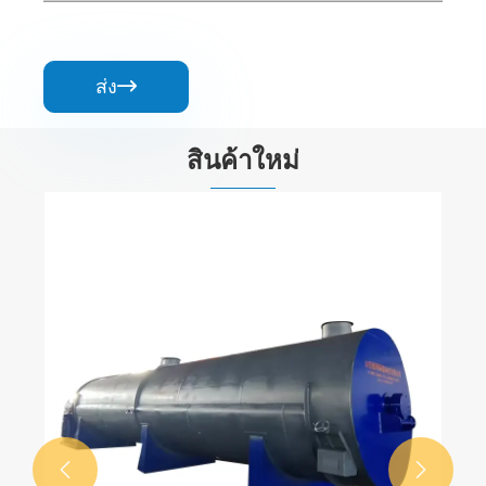
ส่ง

สินค้าใหม่

