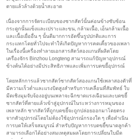
ตายแล้วล้างด้วยน้ำสะอาด
เนื่องจากการจัดระเบียบของซากสัตว์นั้นค่อนข้างซับซ้อน
กระดูกนั้นแข็งและเปราะและขน, กล้ามเนื้อ, เอ็นกล้ามเนื้อ
และเนื้อเยื่ออื่น ๆ นั้นดีมากการอัดขึ้นรูปปกติและการ
กระแทกโดยทั่วไปจะทำให้เกิดปัญหาการคดเคี้ยวของเพลา
ในเรื่องนี้เครื่องทำลายเอกสารสัตว์สองแกนที่ผลิตโดย
เครื่องจักร Binzhou Longteng สามารถแก้ปัญหาอุปกรณ์
ข้างต้นได้อย่างมีประสิทธิภาพและเพิ่มการบดขยี้อุปกรณ์
โดยหลักการแล้วซากสัตว์ซากสัตว์สองแกนใช้เพลาสองตัวที่
มีความเร็วต่ำและแรงบิดสูงสำหรับการเคลื่อนที่สัมพัทธ์ ใบ
มีดเชิงมุมจับจ้องอยู่บนเพลาจะฉีกขาดแรงเฉือนและบดขยี้
ซากสัตว์ที่ตายแล้วเข้าสู่อุปกรณ์ในระหว่างการหมุนของ
เพลาหลัก ซากสัตว์ที่ถูกบดขยี้จะถูกปล่อยออกมาโดยตรง
จากตัวอุปกรณ์โดยไม่ต้องใช้อุปกรณ์กรองใด ๆ เพื่อดำเนิน
การบดให้เสร็จสมบูรณ์ สำหรับปัญหาการบดขยี้ขนาดลูกค้า
สามารถเลือกได้อย่างสมเหตุสมผลโดยการเปลี่ยนใบมีด